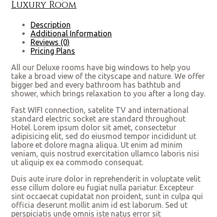
Luxury Room
Description
Additional Information
Reviews
(0)
Pricing Plans
All our Deluxe rooms have big windows to help you
take a broad view of the cityscape and nature. We offer
bigger bed and every bathroom has bathtub and
shower, which brings relaxation to you after a long day.
Fast WIFI connection, satelite TV and international
standard electric socket are standard throughout
Hotel. Lorem ipsum dolor sit amet, consectetur
adipisicing elit, sed do eiusmod tempor incididunt ut
labore et dolore magna aliqua. Ut enim ad minim
veniam, quis nostrud exercitation ullamco laboris nisi
ut aliquip ex ea commodo consequat.
Duis aute irure dolor in reprehenderit in voluptate velit
esse cillum dolore eu fugiat nulla pariatur. Excepteur
sint occaecat cupidatat non proident, sunt in culpa qui
officia deserunt mollit anim id est laborum. Sed ut
perspiciatis unde omnis iste natus error sit